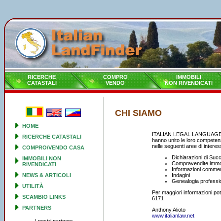
RICERCHE
COMPRO
IMMOBILI
CATASTALI
VENDO
NON RIVENDICATI
CHI SIAMO
HOME
ITALIAN LEGAL LANGUAGE SER
RICERCHE CATASTALI
hanno unito le loro competenze 
nelle seguenti aree di interes
COMPRO/VENDO CASA
Dichiarazioni di Succe
IMMOBILI NON
Compravendite immobil
RIVENDICATI
Informazioni commerc
NEWS & ARTICOLI
Indagini
Genealogia professi
UTILITÀ
Per maggiori informazioni pote
SCAMBIO LINKS
6171
PARTNERS
Anthony Alioto
www.italianlaw.net