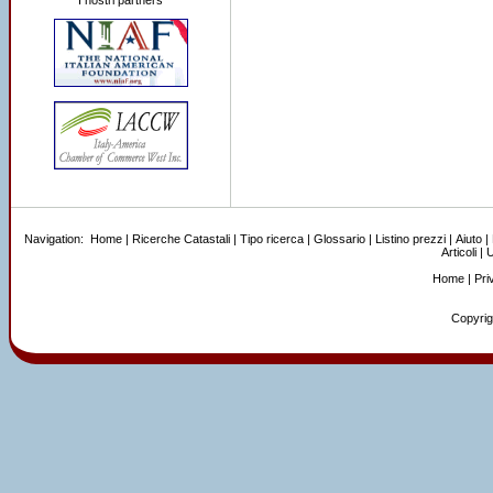
I nostri partners
Navigation:
Home
|
Ricerche Catastali
|
Tipo ricerca
|
Glossario
|
Listino prezzi
|
Aiuto
|
Articoli
|
U
Home
|
Pri
Copyrigh