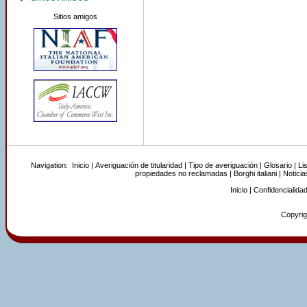
Sitios amigos
Navigation:
Inicio
|
Averiguación de titularidad
|
Tipo de averiguación
|
Glosario
|
Li
propiedades no reclamadas
|
Borghi italiani
|
Noticia
Inicio
|
Confidencialida
Copyrigh