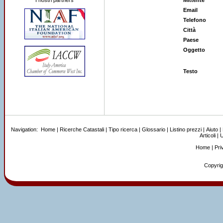
I nostri partners
Mittente
Email
Telefono
Città
Paese
Oggetto
Testo
Navigation:
Home
|
Ricerche Catastali
|
Tipo ricerca
|
Glossario
|
Listino prezzi
|
Aiuto
|
Articoli
|
U
Home
|
Pri
Copyrigh