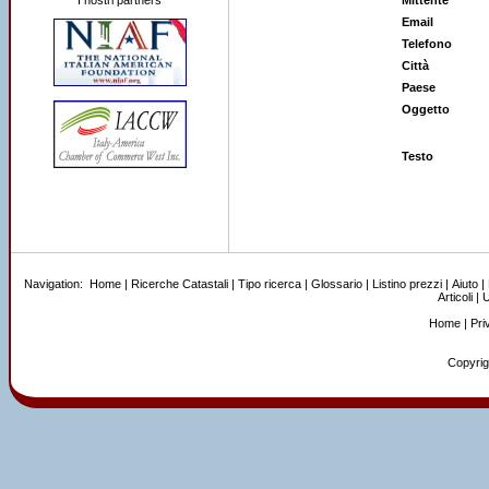
I nostri partners
Mittente
Email
Telefono
Città
Paese
Oggetto
Testo
Navigation:
Home
|
Ricerche Catastali
|
Tipo ricerca
|
Glossario
|
Listino prezzi
|
Aiuto
|
Articoli
|
U
Home
|
Pri
Copyrigh