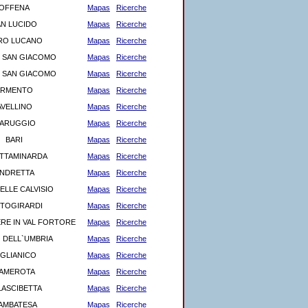
OFFENA
Mapas
Ricerche
AN LUCIDO
Mapas
Ricerche
RO LUCANO
Mapas
Ricerche
 SAN GIACOMO
Mapas
Ricerche
 SAN GIACOMO
Mapas
Ricerche
ARMENTO
Mapas
Ricerche
AVELLINO
Mapas
Ricerche
ARUGGIO
Mapas
Ricerche
BARI
Mapas
Ricerche
TTAMINARDA
Mapas
Ricerche
NDRETTA
Mapas
Ricerche
ELLE CALVISIO
Mapas
Ricerche
TOGIRARDI
Mapas
Ricerche
RE IN VAL FORTORE
Mapas
Ricerche
 DELL`UMBRIA
Mapas
Ricerche
IGLIANICO
Mapas
Ricerche
AMEROTA
Mapas
Ricerche
LASCIBETTA
Mapas
Ricerche
AMBATESA
Mapas
Ricerche