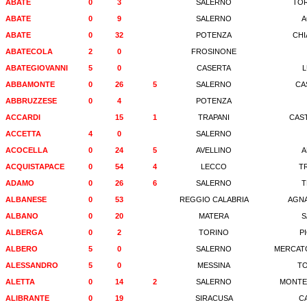
ABATE
0
3
SALERNO
TOR
ABATE
0
9
SALERNO
A
ABATE
0
32
POTENZA
CH
ABATECOLA
2
0
FROSINONE
ABATEGIOVANNI
5
0
CASERTA
L
ABBAMONTE
0
26
5
SALERNO
CA
ABBRUZZESE
0
4
POTENZA
ACCARDI
15
1
TRAPANI
CAS
ACCETTA
4
0
SALERNO
ACOCELLA
0
24
5
AVELLINO
A
ACQUISTAPACE
0
54
4
LECCO
T
ADAMO
0
26
6
SALERNO
T
ALBANESE
0
53
REGGIO CALABRIA
AGNA
ALBANO
0
20
MATERA
S
ALBERGA
0
2
TORINO
P
ALBERO
5
0
SALERNO
MERCATO
ALESSANDRO
5
0
MESSINA
T
ALETTA
0
14
2
SALERNO
MONTE
ALIBRANTE
0
19
SIRACUSA
C