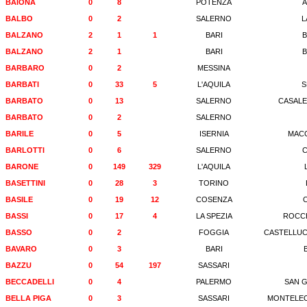
BAIONA
0
8
POTENZA
BALBO
0
2
SALERNO
L
BALZANO
2
1
1
BARI
B
BALZANO
2
1
BARI
B
BARBARO
0
2
MESSINA
BARBATI
0
33
5
L'AQUILA
S
BARBATO
0
13
SALERNO
CASALE
BARBATO
0
2
SALERNO
BARILE
0
5
ISERNIA
MAC
BARLOTTI
0
6
SALERNO
C
BARONE
0
149
329
L'AQUILA
BASETTINI
0
28
3
TORINO
BASILE
0
19
12
COSENZA
BASSI
0
17
4
LA SPEZIA
ROCCH
BASSO
0
2
FOGGIA
CASTELLUC
BAVARO
0
3
BARI
BAZZU
0
54
197
SASSARI
BECCADELLI
0
4
PALERMO
SAN G
BELLA PIGA
0
3
SASSARI
MONTELEO