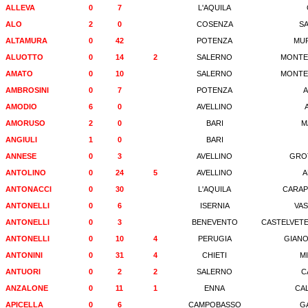
ALLEVA
0
7
L'AQUILA
ALO
2
0
COSENZA
S
ALTAMURA
0
42
POTENZA
MU
ALUOTTO
0
14
2
SALERNO
MONTE
AMATO
0
10
SALERNO
MONTE
AMBROSINI
0
7
POTENZA
AMODIO
6
0
AVELLINO
AMORUSO
2
0
BARI
M
ANGIULI
1
0
BARI
ANNESE
0
3
AVELLINO
GRO
ANTOLINO
0
24
5
AVELLINO
A
ANTONACCI
0
30
L'AQUILA
CARAP
ANTONELLI
0
6
ISERNIA
VAS
ANTONELLI
0
3
BENEVENTO
CASTELVETE
ANTONELLI
0
10
4
PERUGIA
GIANO
ANTONINI
0
31
4
CHIETI
M
ANTUORI
0
2
2
SALERNO
C
ANZALONE
0
11
1
ENNA
CA
APICELLA
0
6
CAMPOBASSO
G