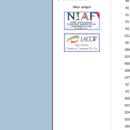
49
Sitios amigos
50
51
53
54
231
90
289
323
400
308
137
92
93
305
322
324
325
195