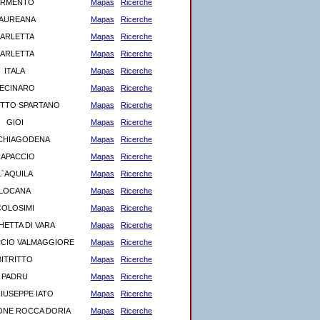
ARMENTO
Mapas
Ricerche
AUREANA
Mapas
Ricerche
ARLETTA
Mapas
Ricerche
ARLETTA
Mapas
Ricerche
ITALA
Mapas
Ricerche
ECINARO
Mapas
Ricerche
TTO SPARTANO
Mapas
Ricerche
GIOI
Mapas
Ricerche
CHIAGODENA
Mapas
Ricerche
APACCIO
Mapas
Ricerche
L`AQUILA
Mapas
Ricerche
LOCANA
Mapas
Ricerche
COLOSIMI
Mapas
Ricerche
ETTA DI VARA
Mapas
Ricerche
CIO VALMAGGIORE
Mapas
Ricerche
BITRITTO
Mapas
Ricerche
PADRU
Mapas
Ricerche
IUSEPPE IATO
Mapas
Ricerche
NE ROCCA DORIA
Mapas
Ricerche