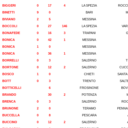
BIGGERI
0
17
4
LA SPEZIA
ROCCH
BINETTI
9
0
BARI
M
BIVIANO
2
5
MESSINA
BOCCOLI
0
27
146
LA SPEZIA
VAR
BONAFEDE
0
16
3
TRAPANI
G
BONICA
0
42
1
MESSINA
BONICA
1
0
MESSINA
BONICA
0
36
1
MESSINA
BORRELLI
0
3
SALERNO
T
BORTONE
0
12
2
SALERNO
CUCC
BOSCO
1
0
CHIETI
SANTA
BOTT
0
3
TRENTO
SALT
BOTTICELLI
6
FROSINONE
BOV
BRANDO
30
2
POTENZA
BRENCA
0
3
SALERNO
ROC
BRUNONE
2
0
TERAMO
PENNA
BUCCELLA
0
8
PESCARA
BUCCINO
0
12
2
SALERNO