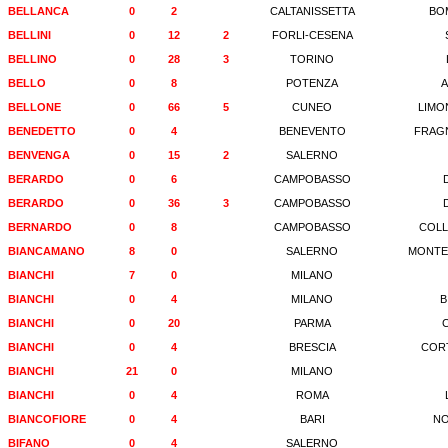
BELLANCA
0
2
CALTANISSETTA
BO
BELLINI
0
12
2
FORLI-CESENA
BELLINO
0
28
3
TORINO
BELLO
0
8
POTENZA
BELLONE
0
66
5
CUNEO
LIMO
BENEDETTO
0
4
BENEVENTO
FRAG
BENVENGA
0
15
2
SALERNO
BERARDO
0
6
CAMPOBASSO
BERARDO
0
36
3
CAMPOBASSO
BERNARDO
0
8
CAMPOBASSO
COLL
BIANCAMANO
8
0
SALERNO
MONTE
BIANCHI
7
0
MILANO
BIANCHI
0
4
MILANO
B
BIANCHI
0
20
PARMA
BIANCHI
0
4
BRESCIA
COR
BIANCHI
21
0
MILANO
BIANCHI
0
4
ROMA
BIANCOFIORE
0
4
BARI
NO
BIFANO
0
4
SALERNO