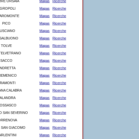
RE ORSAIA
Mapas
Ricerche
GROPOLI
Mapas
Ricerche
IAROMONTE
Mapas
Ricerche
PICO
Mapas
Ricerche
USCIANO
Mapas
Ricerche
SALBUONO
Mapas
Ricerche
TOLVE
Mapas
Ricerche
TELVETRANO
Mapas
Ricerche
SACCO
Mapas
Ricerche
NDRETTA
Mapas
Ricerche
REMENICO
Mapas
Ricerche
RAMONTI
Mapas
Ricerche
NA CALABRA
Mapas
Ricerche
ALANDRA
Mapas
Ricerche
IOSSASCO
Mapas
Ricerche
 SAN SEVERINO
Mapas
Ricerche
ORRENOVA
Mapas
Ricerche
 SAN GIACOMO
Mapas
Ricerche
ARLENTINI
Mapas
Ricerche