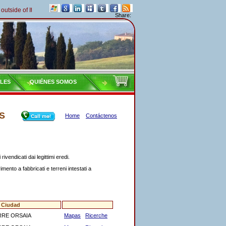
f Italy must pay their taxes yearly
Share:
ILES
QUIÉNES SOMOS
S
Home
Contáctenos
rivendicati dai legittimi eredi.
imento a fabbricati e terreni intestati a
Ciudad
RE ORSAIA
Mapas
Ricerche