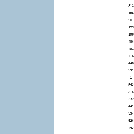
313
186
507
123
198
486
483
116
440
331
1
542
315
332
441
334
526
442