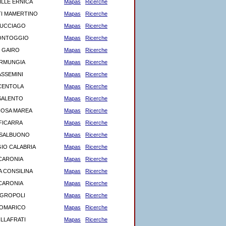
ILLE ERNICA
Mapas
Ricerche
TI MAMERTINO
Mapas
Ricerche
UCCIAGO
Mapas
Ricerche
ONTOGGIO
Mapas
Ricerche
GAIRO
Mapas
Ricerche
RMUNGIA
Mapas
Ricerche
ASSEMINI
Mapas
Ricerche
CENTOLA
Mapas
Ricerche
SALENTO
Mapas
Ricerche
IOSA MAREA
Mapas
Ricerche
FICARRA
Mapas
Ricerche
SALBUONO
Mapas
Ricerche
IO CALABRIA
Mapas
Ricerche
CARONIA
Mapas
Ricerche
A CONSILINA
Mapas
Ricerche
CARONIA
Mapas
Ricerche
GROPOLI
Mapas
Ricerche
OMARICO
Mapas
Ricerche
ILLAFRATI
Mapas
Ricerche