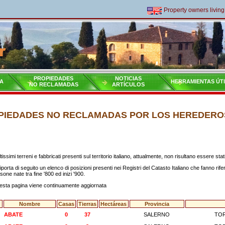
Property owners living outside o
PROPIEDADES
NOTICIAS
A
HERRAMIENTAS ÚT
NO RECLAMADAS
ARTÍCULOS
PIEDADES NO RECLAMADAS POR LOS HEREDERO
tissimi terreni e fabbricati presenti sul territorio italiano, attualmente, non risultano essere stati 
riporta di seguito un elenco di posizioni presenti nei Registri del Catasto Italiano che fanno rifer
sone nate tra fine '800 ed inizi '900.
sta pagina viene continuamente aggiornata
#
Nombre
Casas
Tierras
Hectáreas
Provincia
ABATE
0
37
SALERNO
TOR