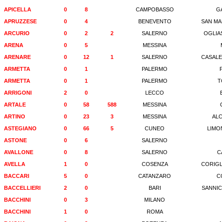
APICELLA
0
8
CAMPOBASSO
G
APRUZZESE
0
4
BENEVENTO
SAN MA
ARCURIO
0
2
2
SALERNO
OGLIA
ARENA
0
5
MESSINA
ARENARE
0
12
1
SALERNO
CASALE
ARMETTA
0
1
PALERMO
ARMETTA
0
1
PALERMO
T
ARRIGONI
2
0
LECCO
ARTALE
0
58
588
MESSINA
ARTINO
0
23
3
MESSINA
ALC
ASTEGIANO
0
66
5
CUNEO
LIMO
ASTONE
0
6
SALERNO
AVALLONE
0
8
SALERNO
C
AVELLA
1
0
COSENZA
CORIGL
BACCARI
5
0
CATANZARO
C
BACCELLIERI
2
0
BARI
SANNIC
BACCHINI
0
3
MILANO
BACCHINI
1
0
ROMA