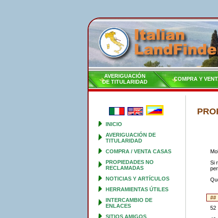
AVERIGUACIÓN
COMPRA Y VENT
DE TITULARIDAD
PRO
INICIO
AVERIGUACIÓN DE
TITULARIDAD
COMPRA / VENTA CASAS
Mol
PROPIEDADES NO
Si 
RECLAMADAS
per
NOTICIAS Y ARTÍCULOS
Que
HERRAMIENTAS ÚTILES
#
INTERCAMBIO DE
ENLACES
52
SITIOS AMIGOS