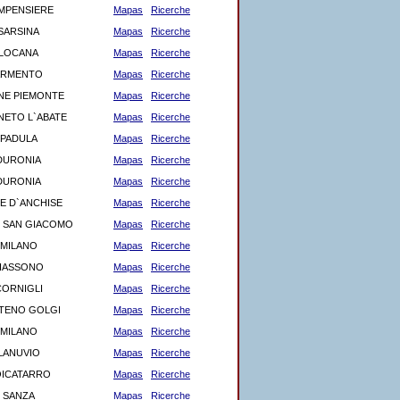
MPENSIERE
Mapas
Ricerche
SARSINA
Mapas
Ricerche
LOCANA
Mapas
Ricerche
ARMENTO
Mapas
Ricerche
NE PIEMONTE
Mapas
Ricerche
NETO L`ABATE
Mapas
Ricerche
PADULA
Mapas
Ricerche
DURONIA
Mapas
Ricerche
DURONIA
Mapas
Ricerche
E D`ANCHISE
Mapas
Ricerche
 SAN GIACOMO
Mapas
Ricerche
MILANO
Mapas
Ricerche
IASSONO
Mapas
Ricerche
CORNIGLI
Mapas
Ricerche
TENO GOLGI
Mapas
Ricerche
MILANO
Mapas
Ricerche
LANUVIO
Mapas
Ricerche
ICATARRO
Mapas
Ricerche
SANZA
Mapas
Ricerche