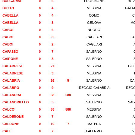
BULGARINI
0
6
FROSINONE
BOV
BUTTO
0
4
MESSINA
GALA
CABELLA
0
4
COMO
C
CABELLA
0
3
GENOVA
M
CABOI
0
6
NUORO
CABOI
0
8
CAGLIARI
A
CABOI
0
2
CAGLIARI
CAFASSO
0
7
SALERNO
CAIRONE
0
8
SALERNO
CALABRESE
0
27
MESSINA
GIO
CALABRESE
0
3
MESSINA
CALABRIA
0
26
5
SALERNO
CA
CALABRO
0
9
REGGIO CALABRIA
REGG
CALANDRA
0
58
588
MESSINA
CALANDRIELLO
0
5
SALERNO
SAL
CALCO'
0
58
588
MESSINA
CALDERONE
0
7
SALERNO
A
CALDONE
0
10
7
MATERA
P
CALI
0
7
PALERMO
V