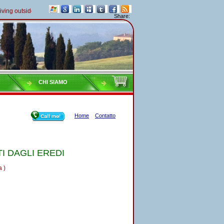
ng outside of Italy must pay their taxes yearly
Share:
CHI SIAMO
Home
Contatto
I DAGLI EREDI
 )