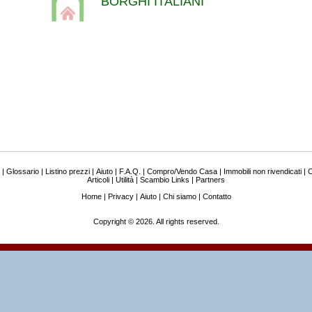
BORGHI ITALIANI
|
Glossario
|
Listino prezzi
|
Aiuto
|
F.A.Q.
|
Compro/Vendo Casa
|
Immobili non rivendicati
|
C
Articoli
|
Utilità
|
Scambio Links
|
Partners
Home
|
Privacy
|
Aiuto
|
Chi siamo
|
Contatto
Copyright © 2026. All rights reserved.