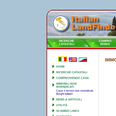
RICERCHE
COMPRO
CATASTALI
VENDO
IMMO
HOME
RICERCHE CATASTALI
COMPRO/VENDO CASA
IMMOBILI NON
RIVENDICATI
Case e terreni non rivendicati
Borghi italiani
NEWS & ARTICOLI
UTILITÀ
SCAMBIO LINKS