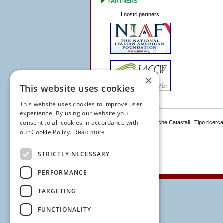
PARTNERS
I nostri partners
×
This website uses cookies
This website uses cookies to improve user
experience. By using our website you
consent to all cookies in accordance with
Navigation:
Home
|
Ricerche Catastali
|
Tipo ricerca
our Cookie Policy.
Read more
STRICTLY NECESSARY
PERFORMANCE
TARGETING
FUNCTIONALITY