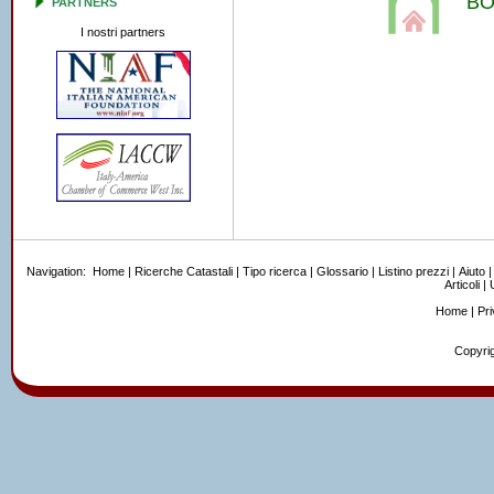
BO
PARTNERS
I nostri partners
Navigation:
Home
|
Ricerche Catastali
|
Tipo ricerca
|
Glossario
|
Listino prezzi
|
Aiuto
Articoli
|
U
Home
|
Pr
Copyrig