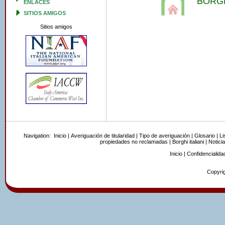
BORGH
ENLACES
SITIOS AMIGOS
Sitios amigos
Navigation:
Inicio
|
Averiguación de titularidad
|
Tipo de averiguación
|
Glosario
|
Li
propiedades no reclamadas
|
Borghi italiani
|
Noticia
Inicio
|
Confidencialida
Copyrig