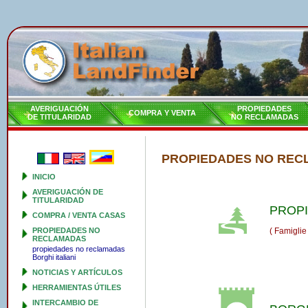
AVERIGUACIÓN
PROPIEDADES
COMPRA Y VENTA
DE TITULARIDAD
NO RECLAMADAS
PROPIEDADES NO RE
INICIO
AVERIGUACIÓN DE
TITULARIDAD
PROP
COMPRA / VENTA CASAS
PROPIEDADES NO
( Famiglie
RECLAMADAS
propiedades no reclamadas
Borghi italiani
NOTICIAS Y ARTÍCULOS
HERRAMIENTAS ÚTILES
INTERCAMBIO DE