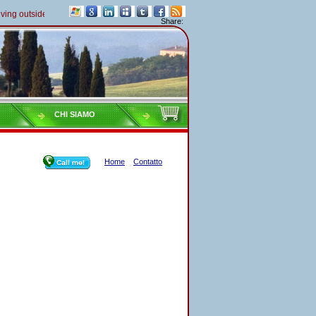
ng outside of Italy must pay their taxes yearly
Share:
CHI SIAMO
Home
Contatto