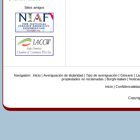
Sitios amigos
Navigation:
Inicio
|
Averiguación de titularidad
|
Tipo de averiguación
|
Glosario
|
Li
propiedades no reclamadas
|
Borghi italiani
|
Noticia
Inicio
|
Confidencialida
Copyrigh