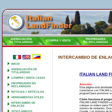
AVERIGUACIÓN
PROPIEDADES
COMPRA Y VENTA
DE TITULARIDAD
NO RECLAMADAS
INTERCAMBIO DE ENLA
INICIO
AVERIGUACIÓN DE
TITULARIDAD
ITALIAN LAND FI
COMPRA / VENTA CASAS
PROPIEDADES NO
Atención:
RECLAMADAS
Esta página está destinada
conectarse con ITALIAN L
NOTICIAS Y ARTÍCULOS
program
"para promover su 
HERRAMIENTAS ÚTILES
Cómo funciona el progra
ITALIAN LAND FINDER colo
INTERCAMBIO DE
coloque un enlace para IT
ENLACES
número de visitantes. Este
SITIOS AMIGOS
Google. Los motores de bú