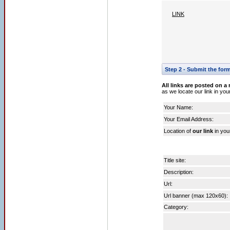
LINK
Step 2 - Submit the form 
All links are posted on a 
as we locate our link in yo
Your Name:
Your Email Address:
Location of
our link
in you
Title site:
Description:
Url:
Url banner (max 120x60):
Category: