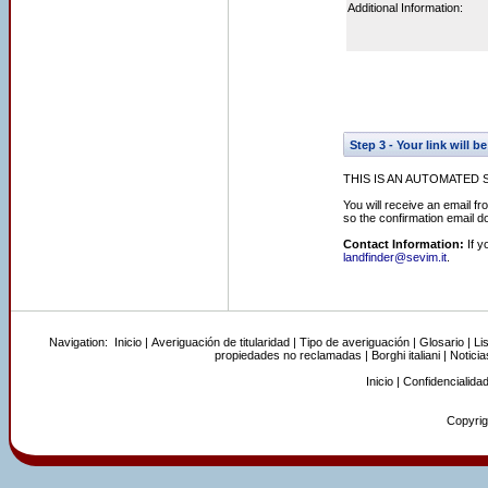
Additional Information:
Step 3 - Your link will
THIS IS AN AUTOMATED 
You will receive an email 
so the confirmation email do
Contact Information:
If y
landfinder@sevim.it
.
Navigation:
Inicio
|
Averiguación de titularidad
|
Tipo de averiguación
|
Glosario
|
Li
propiedades no reclamadas
|
Borghi italiani
|
Noticia
Inicio
|
Confidencialida
Copyrigh