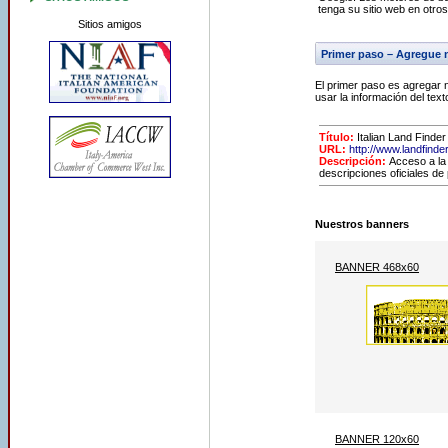
tenga su sitio web en otros
Sitios amigos
Primer paso – Agregue n
El primer paso es agregar 
usar la información del tex
Título:
Italian Land Finder
URL:
http://www.landfinder.
Descripción:
Acceso a la
descripciones oficiales de
Nuestros banners
BANNER 468x60
BANNER 120x60