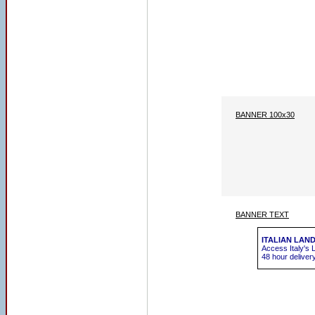
BANNER 100x30
BANNER TEXT
ITALIAN LAN
Access Italy's 
48 hour deliver