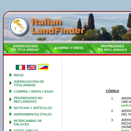
AVERIGUACIÓN
PROPIEDADES
COMPRA Y VENTA
DE TITULARIDAD
NO RECLAMADAS
INICIO
AVERIGUACIÓN DE
TITULARIDAD
CÓDIGO
COMPRA / VENTA CASAS
PROPIEDADES NO
1.
AVERI
RECLAMADAS
UBICA
partice
NOTICIAS Y ARTÍCULOS
2.
AVERI
HERRAMIENTAS ÚTILES
DEL 
3.
AVERI
INTERCAMBIO DE
REGIS
ENLACES
(NÚME
hasta 3
SITIOS AMIGOS