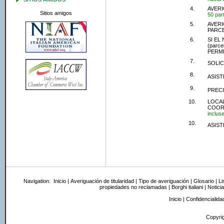
4.
AVERI
Sitios amigos
50 part
5.
AVERI
PARCE
6.
SI EL
(parc
PERMI
7.
SOLIC
8.
ASIST
9.
PRECI
10.
LOCAL
COOR
incluse
10.
ASIST
Navigation:
Inicio
|
Averiguación de titularidad
|
Tipo de averiguación
|
Glosario
|
Li
propiedades no reclamadas
|
Borghi italiani
|
Noticia
Inicio
|
Confidencialida
Copyrig