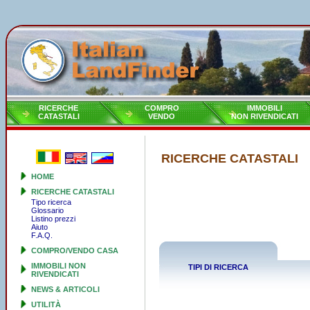
RICERCHE
COMPRO
IMMOBILI
CATASTALI
VENDO
NON RIVENDICATI
RICERCHE CATASTALI
HOME
RICERCHE CATASTALI
Tipo ricerca
Glossario
Listino prezzi
Aiuto
F.A.Q.
COMPRO/VENDO CASA
IMMOBILI NON
TIPI DI RICERCA
RIVENDICATI
NEWS & ARTICOLI
UTILITÀ