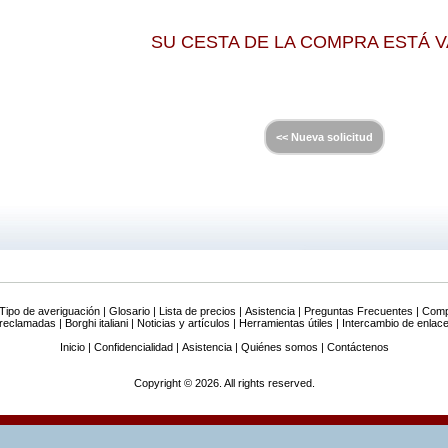
SU CESTA DE LA COMPRA ESTÁ VA
Tipo de averiguación
|
Glosario
|
Lista de precios
|
Asistencia
|
Preguntas Frecuentes
|
Comp
 reclamadas
|
Borghi italiani
|
Noticias y artículos
|
Herramientas útiles
|
Intercambio de enlac
Inicio
|
Confidencialidad
|
Asistencia
|
Quiénes somos
|
Contáctenos
Copyright © 2026. All rights reserved.