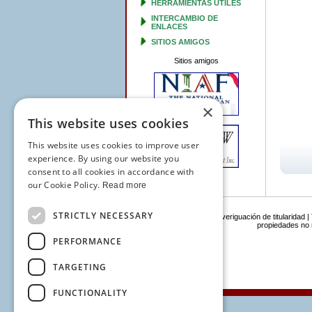
HERRAMIENTAS ÚTILES
INTERCAMBIO DE
ENLACES
SITIOS AMIGOS
Sitios amigos
×
This website uses cookies
This website uses cookies to improve user
experience. By using our website you
consent to all cookies in accordance with
our Cookie Policy.
Read more
STRICTLY NECESSARY
Navigation:
Inicio
|
Averiguación de titularidad
|
propiedades no
PERFORMANCE
TARGETING
FUNCTIONALITY