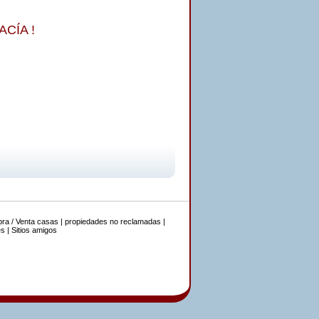
CÍA !
ra / Venta casas
|
propiedades no reclamadas
|
es
|
Sitios amigos