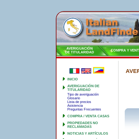
AVERIGUACIÓN
COMPRA Y VENT
DE TITULARIDAD
AVE
INICIO
AVERIGUACIÓN DE
TITULARIDAD
Tipo de averiguación
Glosario
Lista de precios
Asistencia
Preguntas Frecuentes
COMPRA / VENTA CASAS
PROPIEDADES NO
RECLAMADAS
NOTICIAS Y ARTÍCULOS