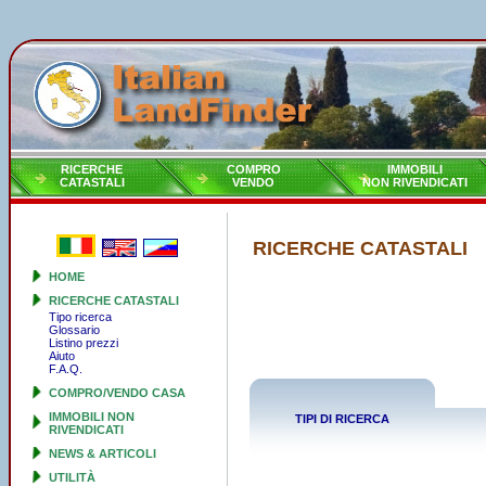
RICERCHE
COMPRO
IMMOBILI
CATASTALI
VENDO
NON RIVENDICATI
RICERCHE CATASTALI
HOME
RICERCHE CATASTALI
Tipo ricerca
Glossario
Listino prezzi
Aiuto
F.A.Q.
COMPRO/VENDO CASA
IMMOBILI NON
TIPI DI RICERCA
RIVENDICATI
NEWS & ARTICOLI
UTILITÀ