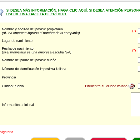
SI DESEA MÁS INFORMACIÓN, HAGA CLIC AQUÍ. SI DESEA ATENCIÓN PERSON
USO DE UNA TARJETA DE CRÉDITO.
Nombre y apellido del posible propietario
(*)
(si una empresa ingresa el nombre de la companía)
Lugar de nacimiento
Fecha de nacimiento
(*)
(si el propietario es una empresa escriba N/A)
Nombre del padre del posible dueño
Número de identificación impositiva italiana
Provincia
Encuentre su ciudad italiana
Ciudad/Pueblo
Información adicional
bligatorio