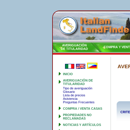
AVERIGUACIÓN
COMPRA Y VENT
DE TITULARIDAD
AVE
INICIO
AVERIGUACIÓN DE
TITULARIDAD
Tipo de averiguación
Glosario
Lista de precios
Asistencia
Preguntas Frecuentes
COMPRA / VENTA CASAS
CRIT
PROPIEDADES NO
RECLAMADAS
NOTICIAS Y ARTÍCULOS