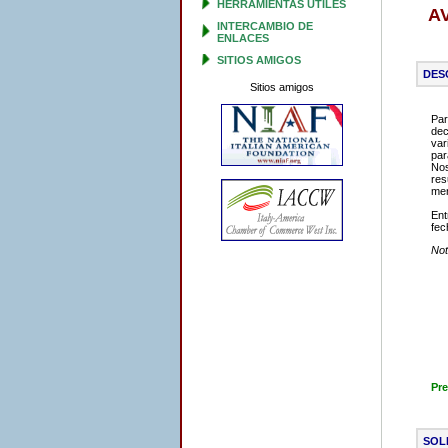
HERRAMIENTAS ÚTILES
A
INTERCAMBIO DE
ENLACES
SITIOS AMIGOS
DES
Sitios amigos
Par
dec
var
par
Nos
res
men
Ent
fec
Not
Pre
SOL