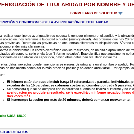
VERIGUACIÓN DE TITULARIDAD POR NOMBRE Y U
FORMULARIO DE SOLICITUD
CRIPCIÓN Y CONDICIONES DE LA AVERIGUACIÓN DE TITULARIDAD
a realizar este tipo de averiguación es necesario conocer el nombre, el apellido y la ubicació
ir ubicación, nos referimos a la ciudad o pueblo (
municipalidad
). Recordemos que hay 20 regi
ias provincias. Dentro de las provincias se encuentran diferentes municipalidades. Sírvase c
a comprender más claramente.
otros le enviaremos un correo electrónico con los resultados, en un plazo aproximado de tre
ultados al respecto, se le enviará un “informe negativo”. Esto significa que actualmente no 
cionada en esa ubicación específica, o bien otros datos han resultado inexactos.
re los datos inexactos pueden mencionarse errores de ortografía en el nombre o apellido. P
has de nacimiento deben ser lo más precisas posible y no deben abreviarse.
Por ejemplo, d
as:
El informe estándar puede incluir hasta 15 referencias de parcelas individuales p
excedan de las 15 parcelas, se cobrarán costos adicionales por cada 5 parcelas. 
Se considera que se ha cumplido con lo solicitado cuando se finaliza el informe y se le 
averiguación no produjera resultado, se le expedirá un informe negativo, luego d
dos veces más.
Si interrumpe la sesión por más de 20 minutos, deberá comenzar nuevamente.
cio: $USA 188.00
ICITUD DE DATOS