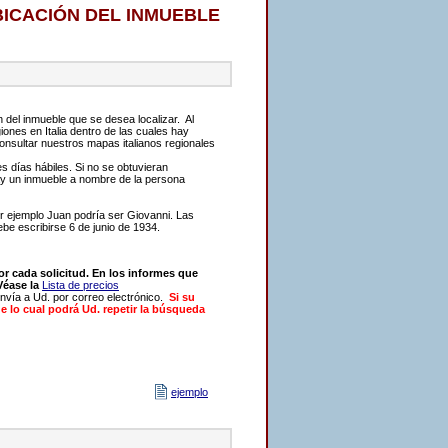
BICACIÓN DEL INMUEBLE
n del inmueble que se desea localizar.
Al
ones en Italia dentro de las cuales hay
onsultar nuestros mapas italianos regionales
s días hábiles. Si no se obtuvieran
hay un inmueble a nombre de la persona
or ejemplo Juan podría ser Giovanni. Las
ebe escribirse 6 de junio de 1934.
or cada solicitud. En los informes que
Véase la
Lista de precios
envía a Ud. por correo electrónico.
Si su
e lo cual podrá Ud. repetir la búsqueda
ejemplo