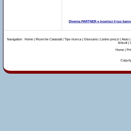
Diventa PARTNER e inserisci il tuo bann
Navigation:
Home
|
Ricerche Catastali
|
Tipo ricerca
|
Glossario
|
Listino prezzi
|
Aiuto
Articoli
|
U
Home
|
Pr
Copyrig