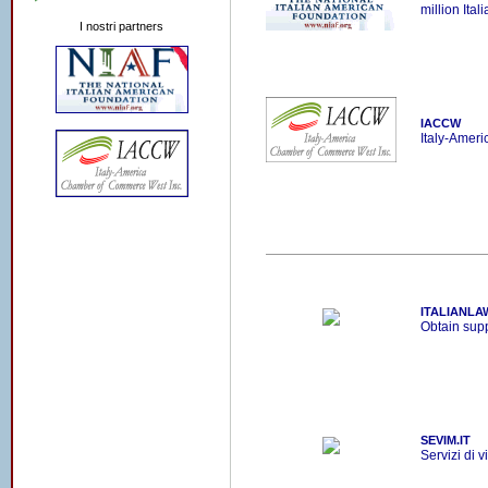
million Ital
I nostri partners
IACCW
Italy-Amer
ITALIANLA
Obtain suppo
SEVIM.IT
Servizi di v