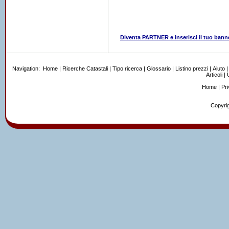
Diventa PARTNER e inserisci il tuo bann
Navigation:
Home
|
Ricerche Catastali
|
Tipo ricerca
|
Glossario
|
Listino prezzi
|
Aiuto
Articoli
|
U
Home
|
Pr
Copyrig