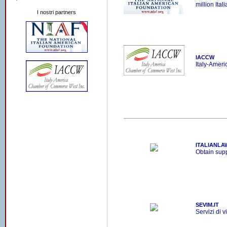
million Ital
I nostri partners
IACCW
Italy-Amer
ITALIANLA
Obtain suppo
SEVIM.IT
Servizi di v