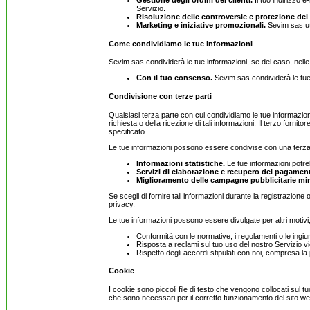
Gestione degli ordini dei clienti.
Il tuo indirizzo e
Servizio.
Risoluzione delle controversie e protezione del 
Marketing e iniziative promozionali.
Sevim sas uti
Come condividiamo le tue informazioni
Sevim sas condividerà le tue informazioni, se del caso, nelle
Con il tuo consenso.
Sevim sas condividerà le tue 
Condivisione con terze parti
Qualsiasi terza parte con cui condividiamo le tue informazion
richiesta o della ricezione di tali informazioni. Il terzo forn
specificato.
Le tue informazioni possono essere condivise con una terza 
Informazioni statistiche.
Le tue informazioni potreb
Servizi di elaborazione e recupero dei pagament
Miglioramento delle campagne pubblicitarie mir
Se scegli di fornire tali informazioni durante la registrazion
privacy.
Le tue informazioni possono essere divulgate per altri motivi,
Conformità con le normative, i regolamenti o le ingiunz
Risposta a reclami sul tuo uso del nostro Servizio viola
Rispetto degli accordi stipulati con noi, compresa la
Cookie
I cookie sono piccoli file di testo che vengono collocati sul tu
che sono necessari per il corretto funzionamento del sito we