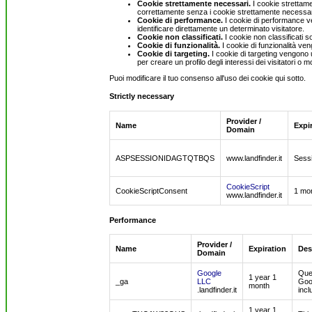
Cookie strettamente necessari.
I cookie strettame
correttamente senza i cookie strettamente necessar
Cookie di performance.
I cookie di performance ven
identificare direttamente un determinato visitatore.
Cookie non classificati.
I cookie non classificati 
Cookie di funzionalità.
I cookie di funzionalità ven
Cookie di targeting.
I cookie di targeting vengono ut
per creare un profilo degli interessi dei visitatori o m
Puoi modificare il tuo consenso all'uso dei cookie qui sotto.
Strictly necessary
Provider /
Name
Expi
Domain
ASPSESSIONIDAGTQTBQS
www.landfinder.it
Sess
CookieScript
CookieScriptConsent
1 mo
www.landfinder.it
Performance
Provider /
Name
Expiration
Des
Domain
Google
Ques
1 year 1
_ga
LLC
Goog
month
.landfinder.it
incl
1 year 1