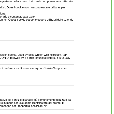
 gestione dell'account. Il sito web non può essere utilizzato
litici. Questi cookie non possono essere utilizzati per
ione.
o orario e contenuto avanzato.
di banner. Questi cookie possono essere utilizzati dalle aziende
ssion cookie, used by sites written with Microsoft ASP
ID, followed by a series of unique letters. It is usually
nt preferences. It is necessary for Cookie-Script.com
tivo del servizio di analisi più comunemente utilizzato da
o in modo casuale come identificatore del cliente. È
campagne per i rapporti di analisi dei siti.