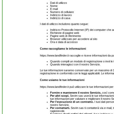
Dati di utilizzo
Nome
E-mail
Numero di cellulare
Indirizzo di lavoro
Indirizzo di casa
I dati di utilizzo includono quanto segue:
Indirizzo Protocollo Internet (IP) dei computer che a
Richieste di pagine web
Pagine web di riferimento
Browser utilizzato per accedere al sito
Ora e data di accesso
Come raccogliamo le informazioni
https://www.landfinder.it raccoglie e riceve informazioni da p
Quando compili un modulo di registrazione o invii le 
Quando interagisci con il nostro Servizio.
Le tue informazioni saranno conservate per un massimo di 180
registrazione in conformità con le leggi applicabili. Le inf
Come usiamo le tue informazioni
https://www.landfinder.it può utilizzare le tue informazioni per
Fornire e mantenere il nostro Servizio,
così come 
Per altri scopi.
Sevim sas userà le tue informazioni p
tue informazioni per valutare e migliorare il nostro Serv
Per l'esecuzione di un contratto.
I tuoi dati perso
nostro Servizio.
Per contattarti.
Sevim sas ti contatterà via e-mail, 
ragionevole.