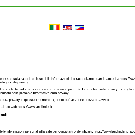
evim sas sulla raccolta e l'uso delle informazioni che raccogliamo quando accedi a https://www.l
e leggi sulla privacy.
utilizzo delle tue informazioni in conformità con la presente Informativa sulla privacy. Ti preghi
 indicato nella presente Informativa sulla privacy.
va sulla privacy in qualsiasi momento. Questo può avvenire senza preavviso.
ul sito web https://www.landfinder.it.
onali
 delle informazioni personali utilizzate per contattarti o identificarti. https://www.landfinder.it ra