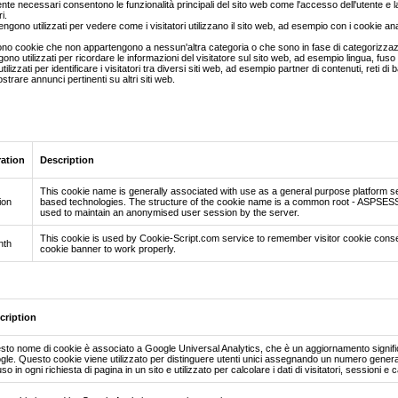
nte necessari consentono le funzionalità principali del sito web come l'accesso dell'utente e la
i.
gono utilizzati per vedere come i visitatori utilizzano il sito web, ad esempio con i cookie ana
sono cookie che non appartengono a nessun'altra categoria o che sono in fase di categorizzaz
gono utilizzati per ricordare le informazioni del visitatore sul sito web, ad esempio lingua, fus
ilizzati per identificare i visitatori tra diversi siti web, ad esempio partner di contenuti, reti 
ostrare annunci pertinenti su altri siti web.
ration
Description
This cookie name is generally associated with use as a general purpose platform se
ion
based technologies. The structure of the cookie name is a common root - ASPSESSION
used to maintain an anonymised user session by the server.
This cookie is used by Cookie-Script.com service to remember visitor cookie conse
nth
cookie banner to work properly.
cription
to nome di cookie è associato a Google Universal Analytics, che è un aggiornamento significa
le. Questo cookie viene utilizzato per distinguere utenti unici assegnando un numero generat
uso in ogni richiesta di pagina in un sito e utilizzato per calcolare i dati di visitatori, sessioni e 