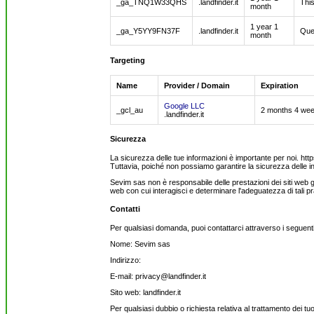
_ga_TNQ1W33QHS
.landfinder.it
This
month
1 year 1
_ga_Y5YY9FN37F
.landfinder.it
Ques
month
Targeting
Name
Provider / Domain
Expiration
Google LLC
_gcl_au
2 months 4 we
.landfinder.it
Sicurezza
La sicurezza delle tue informazioni è importante per noi. https:
Tuttavia, poiché non possiamo garantire la sicurezza delle in
Sevim sas non è responsabile delle prestazioni dei siti web ges
web con cui interagisci e determinare l'adeguatezza di tali pr
Contatti
Per qualsiasi domanda, puoi contattarci attraverso i seguenti
Nome: Sevim sas
Indirizzo:
E-mail: privacy@landfinder.it
Sito web: landfinder.it
Per qualsiasi dubbio o richiesta relativa al trattamento dei tu