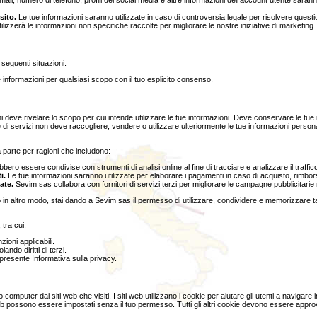
-mail, numero di telefono, profili dei social media e altre informazioni dell'account utente saranno u
sito.
Le tue informazioni saranno utilizzate in caso di controversia legale per risolvere questio
lizzerà le informazioni non specifiche raccolte per migliorare le nostre iniziative di marketing.
 seguenti situazioni:
informazioni per qualsiasi scopo con il tuo esplicito consenso.
i deve rivelare lo scopo per cui intende utilizzare le tue informazioni. Deve conservare le tue 
itore di servizi non deve raccogliere, vendere o utilizzare ulteriormente le tue informazioni per
parte per ragioni che includono:
bero essere condivise con strumenti di analisi online al fine di tracciare e analizzare il traffic
i.
Le tue informazioni saranno utilizzate per elaborare i pagamenti in caso di acquisto, rimborso
ate.
Sevim sas collabora con fornitori di servizi terzi per migliorare le campagne pubblicitarie 
e o in altro modo, stai dando a Sevim sas il permesso di utilizzare, condividere e memorizzare t
 tra cui:
ioni applicabili.
ndo diritti di terzi.
 presente Informativa sulla privacy.
o computer dai siti web che visiti. I siti web utilizzano i cookie per aiutare gli utenti a navigar
b possono essere impostati senza il tuo permesso. Tutti gli altri cookie devono essere approv