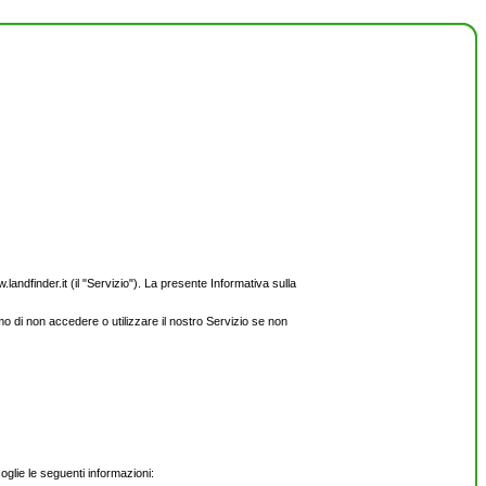
andfinder.it (il "Servizio"). La presente Informativa sulla
amo di non accedere o utilizzare il nostro Servizio se non
ccoglie le seguenti informazioni: