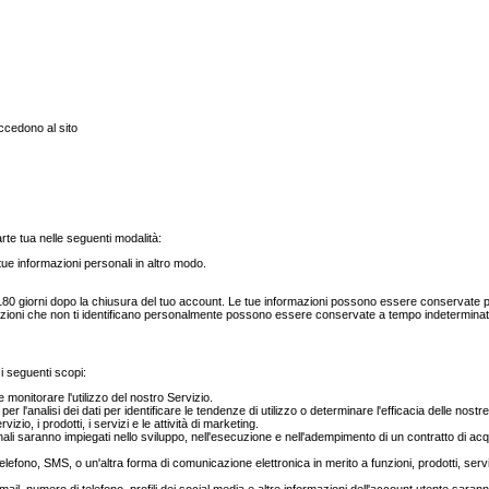
ccedono al sito
arte tua nelle seguenti modalità:
tue informazioni personali in altro modo.
 giorni dopo la chiusura del tuo account. Le tue informazioni possono essere conservate per p
ormazioni che non ti identificano personalmente possono essere conservate a tempo indeterminat
 i seguenti scopi:
monitorare l'utilizzo del nostro Servizio.
er l'analisi dei dati per identificare le tendenze di utilizzo o determinare l'efficacia delle 
izio, i prodotti, i servizi e le attività di marketing.
nali saranno impiegati nello sviluppo, nell'esecuzione e nell'adempimento di un contratto di acqu
telefono, SMS, o un'altra forma di comunicazione elettronica in merito a funzioni, prodotti, ser