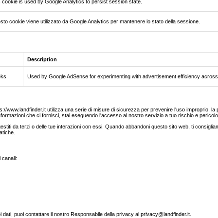
 cookie is used by Google Analytics to persist session state.
to cookie viene utilizzato da Google Analytics per mantenere lo stato della sessione.
Description
eks
Used by Google AdSense for experimenting with advertisement efficiency across 
//www.landfinder.it utilizza una serie di misure di sicurezza per prevenire l'uso improprio, la pe
formazioni che ci fornisci, stai eseguendo l'accesso al nostro servizio a tuo rischio e pericolo
titi da terzi o delle tue interazioni con essi. Quando abbandoni questo sito web, ti consigliamo d
atiche.
 canali:
oi dati, puoi contattare il nostro Responsabile della privacy al privacy@landfinder.it.