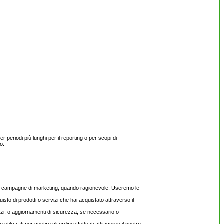
eriodi più lunghi per il reporting o per scopi di
o.
nostre campagne di marketing, quando ragionevole. Useremo le
isto di prodotti o servizi che hai acquistato attraverso il
vizi, o aggiornamenti di sicurezza, se necessario o