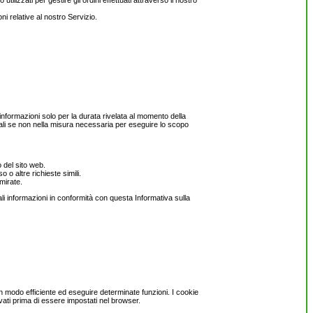
tilizzati per gestire gli ordini effettuati attraverso il nostro
ni relative al nostro Servizio.
informazioni solo per la durata rivelata al momento della
sonali se non nella misura necessaria per eseguire lo scopo
o del sito web.
 o altre richieste simili.
mirate.
ali informazioni in conformità con questa Informativa sulla
e in modo efficiente ed eseguire determinate funzioni. I cookie
ati prima di essere impostati nel browser.