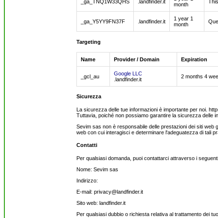
_ga_TNQ1W33QHS
.landfinder.it
This
month
1 year 1
_ga_Y5YY9FN37F
.landfinder.it
Ques
month
Targeting
Name
Provider / Domain
Expiration
Google LLC
_gcl_au
2 months 4 we
.landfinder.it
Sicurezza
La sicurezza delle tue informazioni è importante per noi. https:
Tuttavia, poiché non possiamo garantire la sicurezza delle in
Sevim sas non è responsabile delle prestazioni dei siti web ges
web con cui interagisci e determinare l'adeguatezza di tali pr
Contatti
Per qualsiasi domanda, puoi contattarci attraverso i seguenti
Nome: Sevim sas
Indirizzo:
E-mail: privacy@landfinder.it
Sito web: landfinder.it
Per qualsiasi dubbio o richiesta relativa al trattamento dei tu