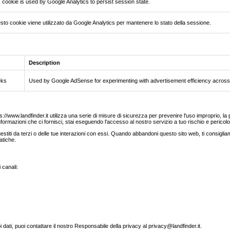
 cookie is used by Google Analytics to persist session state.
to cookie viene utilizzato da Google Analytics per mantenere lo stato della sessione.
Description
eks
Used by Google AdSense for experimenting with advertisement efficiency across 
//www.landfinder.it utilizza una serie di misure di sicurezza per prevenire l'uso improprio, la pe
formazioni che ci fornisci, stai eseguendo l'accesso al nostro servizio a tuo rischio e pericolo
titi da terzi o delle tue interazioni con essi. Quando abbandoni questo sito web, ti consigliamo d
atiche.
 canali:
oi dati, puoi contattare il nostro Responsabile della privacy al privacy@landfinder.it.