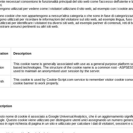
nte necessari consentono le funzionalità principali del sito web come l'accesso dell'utente e la
i.
gono utilizzati per vedere come i visitatori utilizzano il sito web, ad esempio con i cookie ana
sono cookie che non appartengono a nessun'altra categoria o che sono in fase di categorizzaz
gono utilizzati per ricordare le informazioni del visitatore sul sito web, ad esempio lingua, fus
ilizzati per identificare i visitatori tra diversi siti web, ad esempio partner di contenuti, reti 
ostrare annunci pertinenti su altri siti web.
ration
Description
This cookie name is generally associated with use as a general purpose platform se
ion
based technologies. The structure of the cookie name is a common root - ASPSESSION
used to maintain an anonymised user session by the server.
This cookie is used by Cookie-Script.com service to remember visitor cookie conse
nth
cookie banner to work properly.
cription
to nome di cookie è associato a Google Universal Analytics, che è un aggiornamento significa
le. Questo cookie viene utilizzato per distinguere utenti unici assegnando un numero generat
uso in ogni richiesta di pagina in un sito e utilizzato per calcolare i dati di visitatori, sessioni e 