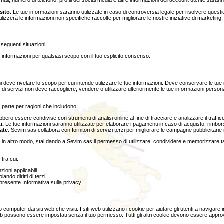
-mail, numero di telefono, profili dei social media e altre informazioni dell'account utente saranno u
sito.
Le tue informazioni saranno utilizzate in caso di controversia legale per risolvere questio
lizzerà le informazioni non specifiche raccolte per migliorare le nostre iniziative di marketing.
 seguenti situazioni:
informazioni per qualsiasi scopo con il tuo esplicito consenso.
i deve rivelare lo scopo per cui intende utilizzare le tue informazioni. Deve conservare le tue 
itore di servizi non deve raccogliere, vendere o utilizzare ulteriormente le tue informazioni per
parte per ragioni che includono:
bero essere condivise con strumenti di analisi online al fine di tracciare e analizzare il traffic
i.
Le tue informazioni saranno utilizzate per elaborare i pagamenti in caso di acquisto, rimborso
ate.
Sevim sas collabora con fornitori di servizi terzi per migliorare le campagne pubblicitarie 
e o in altro modo, stai dando a Sevim sas il permesso di utilizzare, condividere e memorizzare t
 tra cui:
ioni applicabili.
ndo diritti di terzi.
 presente Informativa sulla privacy.
o computer dai siti web che visiti. I siti web utilizzano i cookie per aiutare gli utenti a navigar
b possono essere impostati senza il tuo permesso. Tutti gli altri cookie devono essere approv