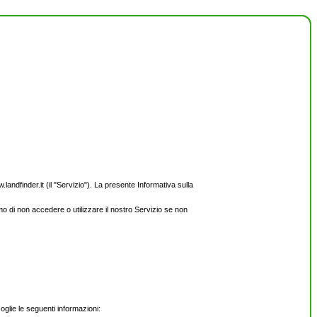
andfinder.it (il "Servizio"). La presente Informativa sulla
amo di non accedere o utilizzare il nostro Servizio se non
ccoglie le seguenti informazioni: