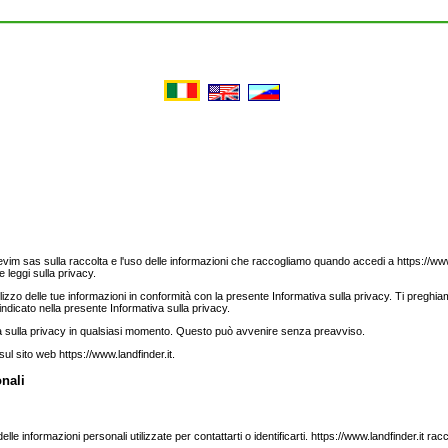
evim sas sulla raccolta e l'uso delle informazioni che raccogliamo quando accedi a https://www.l
e leggi sulla privacy.
utilizzo delle tue informazioni in conformità con la presente Informativa sulla privacy. Ti preghi
 indicato nella presente Informativa sulla privacy.
va sulla privacy in qualsiasi momento. Questo può avvenire senza preavviso.
ul sito web https://www.landfinder.it.
onali
 delle informazioni personali utilizzate per contattarti o identificarti. https://www.landfinder.it ra