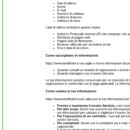
Dati di utilizzo
Nome
E-mail
Numero di cellulare
Indirizzo di lavoro
Indirizzo di casa
I dati di utilizzo includono quanto segue:
Indirizzo Protocollo Internet (IP) dei computer che a
Richieste di pagine web
Pagine web di riferimento
Browser utilizzato per accedere al sito
Ora e data di accesso
Come raccogliamo le informazioni
https://www.landfinder.it raccoglie e riceve informazioni da p
Quando compili un modulo di registrazione o invii le 
Quando interagisci con il nostro Servizio.
Le tue informazioni saranno conservate per un massimo di 180
registrazione in conformità con le leggi applicabili. Le inf
Come usiamo le tue informazioni
https://www.landfinder.it può utilizzare le tue informazioni per
Fornire e mantenere il nostro Servizio,
così come 
Per altri scopi.
Sevim sas userà le tue informazioni p
tue informazioni per valutare e migliorare il nostro Serv
Per l'esecuzione di un contratto.
I tuoi dati perso
nostro Servizio.
Per contattarti.
Sevim sas ti contatterà via e-mail, 
ragionevole.