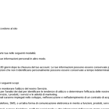
ccedono al sito
arte tua nelle seguenti modalità:
tue informazioni personali in altro modo.
 giorni dopo la chiusura del tuo account. Le tue informazioni possono essere conservate per p
ormazioni che non ti identificano personalmente possono essere conservate a tempo indeterminat
 i seguenti scopi:
monitorare l'utilizzo del nostro Servizio.
er l'analisi dei dati per identificare le tendenze di utilizzo o determinare l'efficacia delle 
izio, i prodotti, i servizi e le attività di marketing.
nali saranno impiegati nello sviluppo, nell'esecuzione e nell'adempimento di un contratto di acqu
telefono, SMS, o un'altra forma di comunicazione elettronica in merito a funzioni, prodotti, ser