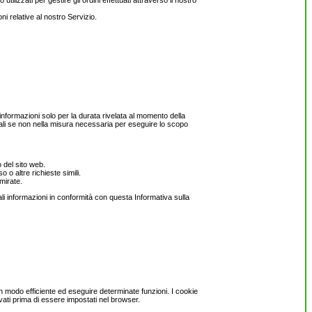
tilizzati per gestire gli ordini effettuati attraverso il nostro
ni relative al nostro Servizio.
informazioni solo per la durata rivelata al momento della
sonali se non nella misura necessaria per eseguire lo scopo
o del sito web.
 o altre richieste simili.
mirate.
ali informazioni in conformità con questa Informativa sulla
e in modo efficiente ed eseguire determinate funzioni. I cookie
ati prima di essere impostati nel browser.