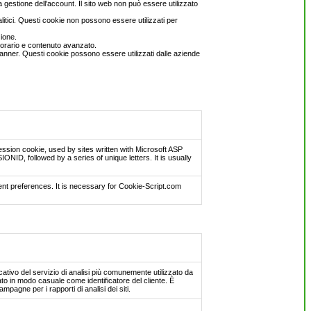
 gestione dell'account. Il sito web non può essere utilizzato
litici. Questi cookie non possono essere utilizzati per
ione.
o orario e contenuto avanzato.
di banner. Questi cookie possono essere utilizzati dalle aziende
ssion cookie, used by sites written with Microsoft ASP
ID, followed by a series of unique letters. It is usually
nt preferences. It is necessary for Cookie-Script.com
tivo del servizio di analisi più comunemente utilizzato da
o in modo casuale come identificatore del cliente. È
campagne per i rapporti di analisi dei siti.