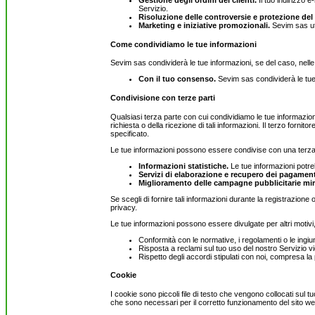
Gestione degli ordini dei clienti.
Il tuo indirizzo e
Servizio.
Risoluzione delle controversie e protezione del 
Marketing e iniziative promozionali.
Sevim sas uti
Come condividiamo le tue informazioni
Sevim sas condividerà le tue informazioni, se del caso, nelle
Con il tuo consenso.
Sevim sas condividerà le tue 
Condivisione con terze parti
Qualsiasi terza parte con cui condividiamo le tue informazion
richiesta o della ricezione di tali informazioni. Il terzo forn
specificato.
Le tue informazioni possono essere condivise con una terza 
Informazioni statistiche.
Le tue informazioni potreb
Servizi di elaborazione e recupero dei pagament
Miglioramento delle campagne pubblicitarie mir
Se scegli di fornire tali informazioni durante la registrazion
privacy.
Le tue informazioni possono essere divulgate per altri motivi,
Conformità con le normative, i regolamenti o le ingiunz
Risposta a reclami sul tuo uso del nostro Servizio viola
Rispetto degli accordi stipulati con noi, compresa la
Cookie
I cookie sono piccoli file di testo che vengono collocati sul tu
che sono necessari per il corretto funzionamento del sito we