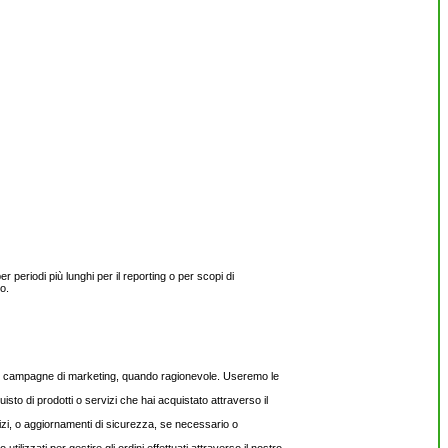
eriodi più lunghi per il reporting o per scopi di
o.
nostre campagne di marketing, quando ragionevole. Useremo le
isto di prodotti o servizi che hai acquistato attraverso il
vizi, o aggiornamenti di sicurezza, se necessario o