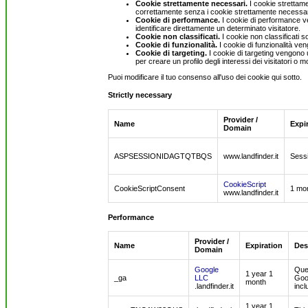
Cookie strettamente necessari.
I cookie strettame
correttamente senza i cookie strettamente necessar
Cookie di performance.
I cookie di performance ven
identificare direttamente un determinato visitatore.
Cookie non classificati.
I cookie non classificati 
Cookie di funzionalità.
I cookie di funzionalità ven
Cookie di targeting.
I cookie di targeting vengono ut
per creare un profilo degli interessi dei visitatori o m
Puoi modificare il tuo consenso all'uso dei cookie qui sotto.
Strictly necessary
Provider /
Name
Expi
Domain
ASPSESSIONIDAGTQTBQS
www.landfinder.it
Sess
CookieScript
CookieScriptConsent
1 mo
www.landfinder.it
Performance
Provider /
Name
Expiration
Des
Domain
Google
Ques
1 year 1
_ga
LLC
Goog
month
.landfinder.it
incl
1 year 1