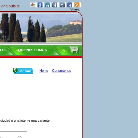
ng outside of Italy must pay their taxes yearly
Share:
ILES
QUIÉNES SOMOS
Home
Contáctenos
ciudad o una intente una variante