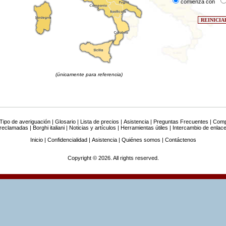
comienza con
(únicamente para referencia)
Tipo de averiguación
|
Glosario
|
Lista de precios
|
Asistencia
|
Preguntas Frecuentes
|
Comp
 reclamadas
|
Borghi italiani
|
Noticias y artículos
|
Herramientas útiles
|
Intercambio de enlac
Inicio
|
Confidencialidad
|
Asistencia
|
Quiénes somos
|
Contáctenos
Copyright © 2026. All rights reserved.