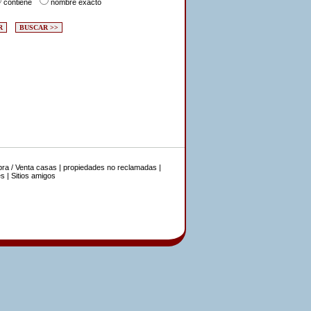
contiene
nombre exacto
ra / Venta casas
|
propiedades no reclamadas
|
es
|
Sitios amigos