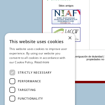
Sitios amigos
×
This website uses cookies
This website uses cookies to improve user
experience. By using our website you
Navigation:
Inicio
|
Averiguación de titularidad
|
consent to all cookies in accordance with
propiedades no
our Cookie Policy.
Read more
STRICTLY NECESSARY
PERFORMANCE
TARGETING
FUNCTIONALITY